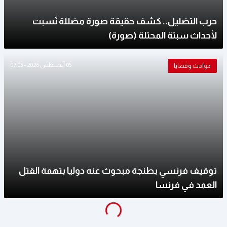
حرب التضليل.. كشف حقيقة صورة مضللة نُسبت
لأحداث سبتة المحتلة (صورة)
05 أغسطس 2026 - 07:05
حوادث وقضايا
توقيف فرنسي بطنجة مبحوث عنه دوليا بتهمة القتل
العمد في فرنسا
g
...
L
o
a
di
n