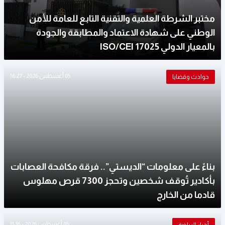
مختبر الشرطة العلمية والتقنية التابع للعامة للأمن
الوطني على شهادة الاعتماد والمطابقة والجودة
بالمعيار الدولي ISO/CEI 17025
05 أغسطس 2026 - 16:27
حوادث وقضايا
بناءً على معلومات “الديستي”.. فرقة مكافحة العصابات
بأكادير تُوقف شخصين وتحجز 7300 قرص مهلوس
قادما من الخارج
05 أغسطس 2026 - 11:36