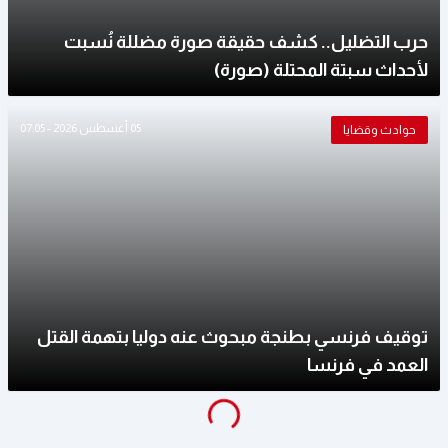
حرب التضليل.. كشف حقيقة صورة مضللة نُسبت
لأحداث سبتة المحتلة (صورة)
05 أغسطس 2026 - 07:05
حوادث وقضايا
توقيف فرنسي بطنجة مبحوث عنه دوليا بتهمة القتل
العمد في فرنسا
g
...
L
o
a
di
n