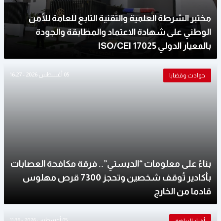
مختبر الشرطة العلمية والتقنية التابع للعامة للأمن
الوطني على شهادة الاعتماد والمطابقة والجودة
بالمعيار الدولي ISO/CEI 17025
05 أغسطس 2026 - 16:27
حوادث وقضايا
بناءً على معلومات “الديستي”.. فرقة مكافحة العصابات
بأكادير تُوقف شخصين وتحجز 7300 قرص مهلوس
قادما من الخارج
05 أغسطس 2026 - 11:36