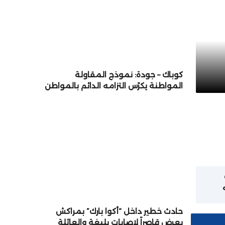
كوباك – جودة: نموذج المقاولة
المواطنة يكرّس التزامه الدائم بالمواطن
والتنمية المستدامة
ة
حادث خطير داخل “أكوا بارك” بمراكش
يعرض قاصراً لإصابات بليغة والعائلة