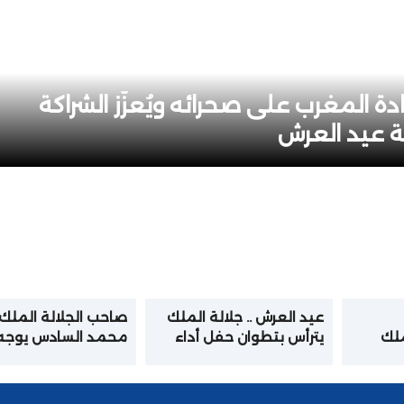
ة المغرب على صحرائه ويُعزّز الشراكة
بة عيد العرش
عيد العرش .. جلالة الملك
صاحب الجلالة الملك
ملك
يترأس بتطوان حفل أداء
محمد السادس يوجه
القصر
القسم للضباط المتخرجين
خطابا ساميا إلى الأم
من المدارس والمعاهد
بمناسبة عيد العرش
العليا العسكرية وشبه
المجيد