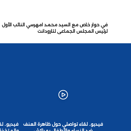
في حوار خاص مع السيد محمد امهرسي النائب الأول
لرئيس المجلس الجماعي لتارودانت
ب وأمه
فيديو.. لقاء تواصلي حول ظاهرة العنف
فيديو.. لق
ق باقليم
ضد النساء والأطفال بمراكش
والمتخذة 