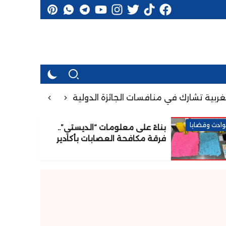
 تشارك في منافسات الجائزة الدولية الكبرى “شانتال بيا” بالكا
ادث وقضايا
بناءً على معلومات “الديستي”..
فرقة مكافحة العصابات بأكادير
تُوقف شخصين وتحجز 7300 قرص
مهلوس قادما من الخارج