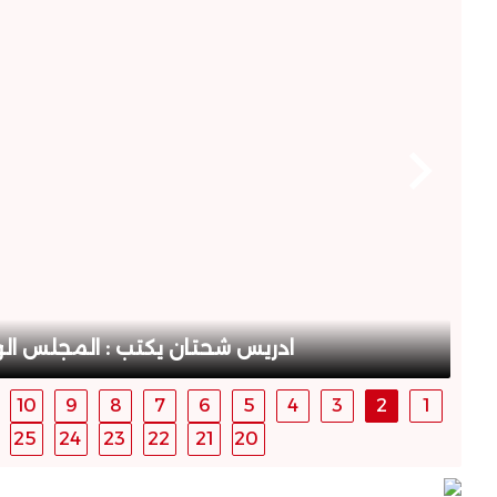
يز
ادريس شحتان يكتب : المجلس الو
10
9
8
7
6
5
4
3
2
1
25
24
23
22
21
20