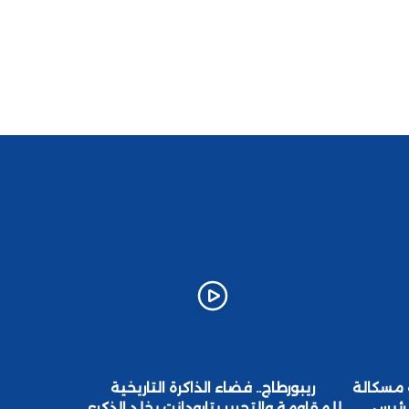
 مسكالة
ريبورطاج.. فضاء الذاكرة التاريخية
محمد أمه
لرئيس
للمقاومة والتحرير بتارودانت يخلد الذكرى
البنيات ا