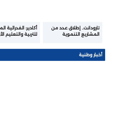
تارودانت.. إطلاق عدد من
أكادير: الفدرالية ال
المشاريع التنموية
للتربية والتعليم ال
بمناسبة عيد العرش
تختتم المرحلة الأو
المجيد
الدورة التكوينية ف
الإعلاميات والرقمن
أخبار وطنية