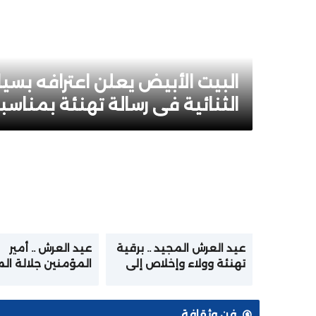
البيت الأبيض يعلن اعترافه بسياد
الثنائية في رسالة تهنئة بمناس
عيد العرش المجيد .. برقية
عيد العرش .. أمير
تهنئة وولاء وإخلاص إلى
المؤمنين جلالة ال
جلالة الملك من أسرة
يترأس حفل الولاء ب
القوات المسلحة الملكية
الملكي بتطوان
فن وثقافة