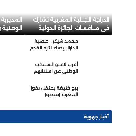
الدراجة الجبلية المغربية تشارك
المديرية ا
في منافسات الجائزة الدولية
الوطنية و
الكبرى “شانتال بيا” بالكاميرون
بسيدي ال
محمد شيكر : عصبة
من أجل الدفاع عن لقبها
الدارالبيضاء لكرة القدم
المؤسسات
ماضية قدما في تأطير
وصناعة المواهب
أعرب لاعبو المنتخب
الكروية.
الوطني عن امتنانهم
الصادق لجلالة الملك
على جهوده الدؤوبة في
برج خليفة يحتفل بفوز
دعم تطوير كرة القدم
المغرب (فيديو)
المغربية
أخبار جهوية