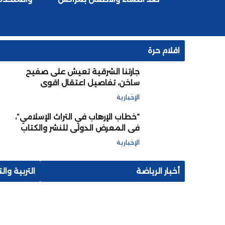
اقلام حرة
جارتنا الشرقية تعيش على صفيح
ساخن، تفاصيل اعتقال اقوى
الجنرالات و تصفية آخرين لضمان
الإخبارية
بقاء تبون حاكما ابديا
“خطاب الإرهاب في التراث الإسلامي”،
في المعرض الدولي للنشر والكتاب
بالرباط
الإخبارية
أخبار الرياضة
التربية وال