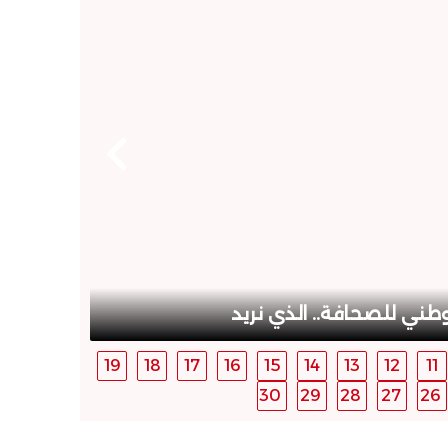
مختبر
طني للصحافة.. الذي نريد
19
18
17
16
15
14
13
12
11
30
29
28
27
26