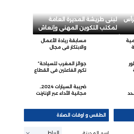
برأس
لبنى طريشة المديرة العامة
لمكتب التكوين المهني وإنعاش
الشغل
مية
مسابقة ريادة الأعمال
ة
والابتكار في مجال
لأولي
السياحة محور اتفاقية
ت
شراكة بين اكاديمية
ور
جوائز المغرب للسياحة”
سوس ماسة وشركة
تكرم الفاعلين في القطاع
سنة
التنمية الجهوية لانعاش
السياحي برسم 2023
المقاولة السياحية
بسوس ماسة
ضريبة السيارات 2024..
مدد
مجانية الأداء عبر الإنترنت
الطقس و اوقات الصلاة
اسم المدينة