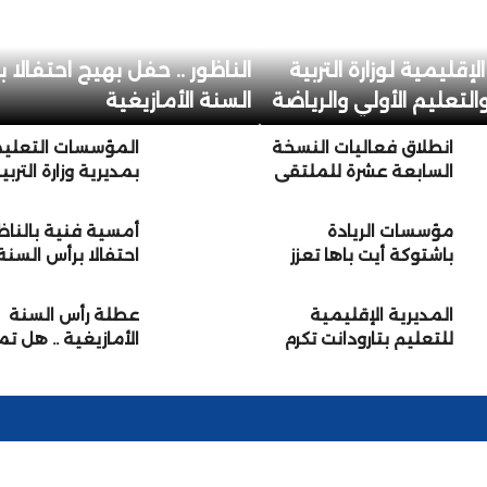
لإقليمية لوزارة التربية
الناظور .. حفل بهيج احتفالا 
التعليم الأولي والرياضة
السنة الأمازيغية
برنوصي… تلاميذ ضحايا
انطلاق فعاليات النسخة
المؤسسات التعلي
الانتقام أمام أنظار مدراء
السابعة عشرة للملتقى
بمديرية وزارة التربي
 وفراقشية التعليم
الإقليمي للتوجيه
الوطنية والتعليم ا
المدرسي والمهني
والرياضة بإنزگان أي
مؤسسات الريادة
أمسية فنية بالناظ
والجامعي بمديرية
ملول كسائر جهات
باشتوكة أيت باها تعزز
احتفالا برأس السنة
تارودانت
المملكةتحتفي بال
التواصل مع الأسر
الأمازيغية
الأمازيغية الجديدة
(+صور)
المديرية الإقليمية
عطلة رأس السنة
للتعليم بتارودانت تكرم
الأمازيغية .. هل ت
موظفيها المحالين على
إلى الاثنين؟
التقاعد