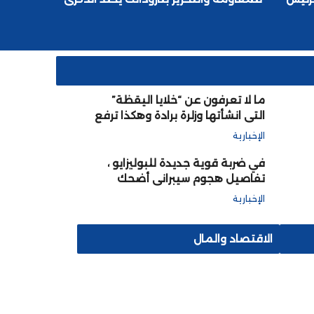
الثامنة والستين للأعياد المجيدة الثلاثة
ما لا تعرفون عن “خلايا اليقظة”
التي انشأتها وزلرة برادة وهكذا ترفع
من جودة التعليم وتنشئ أجيالا
الإخبارية
قادمة متعلمة مؤهلة
في ضربة قوية جديدة للبوليزايو ،
تفاصيل هجوم سيبراني أضحك
العالم على الجبهة وحاضنتها الجزائر
الإخبارية
الاقتصاد والمال