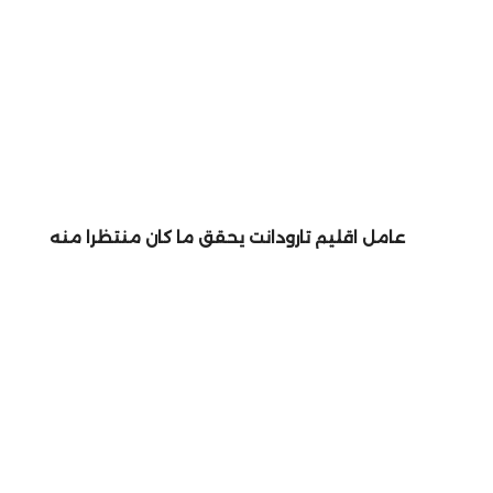
عامل اقليم تارودانت يحقق ما كان منتظرا منه
دار ” بطنجة.. نقلة نوعية في تحديث العمل الأمني وتعز
أمن المواطنين