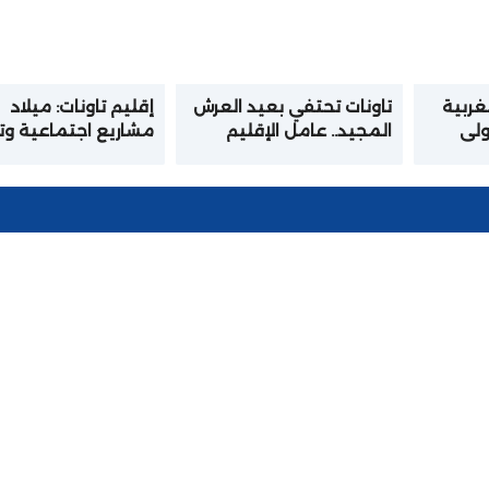
مغربية
تاونات تحتفي بعيد العرش
إقليم تاونات: ميلاد
أولي
المجيد.. عامل الإقليم
مشاريع اجتماعية وت
لى من
يترأس مراسيم الإنصات
ي
للخطاب الملكي السامي
مليون درهم بمناسب
ة
تخليد الذكرى السابع
والعشرين لعيد العر
المجيد