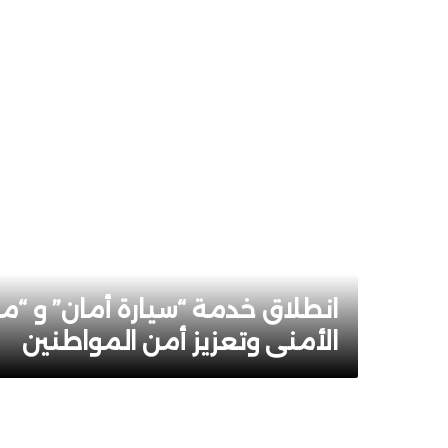
انطلاق خدمة “سيارة أمان” و “م
الأمني وتعزيز أمن المواطنين