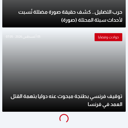
حرب التضليل.. كشف حقيقة صورة مضللة نُسبت
لأحداث سبتة المحتلة (صورة)
05 أغسطس 2026 - 07:05
حوادث وقضايا
توقيف فرنسي بطنجة مبحوث عنه دوليا بتهمة القتل
العمد في فرنسا
g
...
L
o
a
di
n