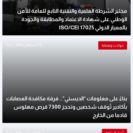
مختبر الشرطة العلمية والتقنية التابع للعامة للأمن
الوطني على شهادة الاعتماد والمطابقة والجودة
بالمعيار الدولي ISO/CEI 17025
05 أغسطس 2026 - 16:27
حوادث وقضايا
بناءً على معلومات “الديستي”.. فرقة مكافحة العصابات
بأكادير تُوقف شخصين وتحجز 7300 قرص مهلوس
قادما من الخارج
05 أغسطس 2026 - 11:36