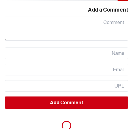
Add a Comment
g
.