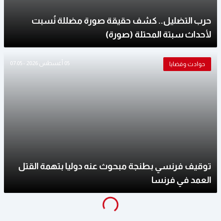
حرب التضليل.. كشف حقيقة صورة مضللة نُسبت
لأحداث سبتة المحتلة (صورة)
05 أغسطس 2026 - 07:05
حوادث وقضايا
توقيف فرنسي بطنجة مبحوث عنه دوليا بتهمة القتل
العمد في فرنسا
g
...
L
o
a
di
n