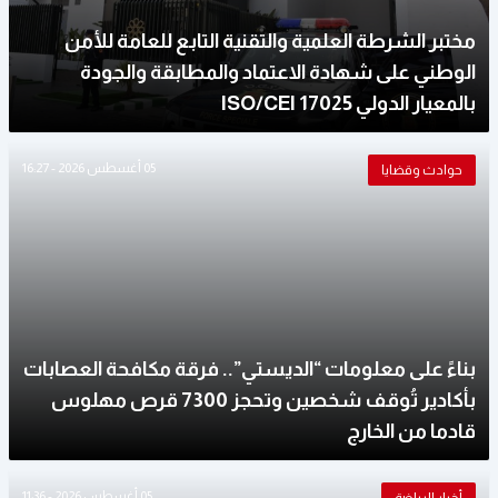
مختبر الشرطة العلمية والتقنية التابع للعامة للأمن
الوطني على شهادة الاعتماد والمطابقة والجودة
بالمعيار الدولي ISO/CEI 17025
05 أغسطس 2026 - 16:27
حوادث وقضايا
بناءً على معلومات “الديستي”.. فرقة مكافحة العصابات
بأكادير تُوقف شخصين وتحجز 7300 قرص مهلوس
قادما من الخارج
05 أغسطس 2026 - 11:36