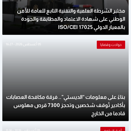
مختبر الشرطة العلمية والتقنية التابع للعامة للأمن
الوطني على شهادة الاعتماد والمطابقة والجودة
بالمعيار الدولي ISO/CEI 17025
05 أغسطس 2026 - 16:27
حوادث وقضايا
بناءً على معلومات “الديستي”.. فرقة مكافحة العصابات
بأكادير تُوقف شخصين وتحجز 7300 قرص مهلوس
قادما من الخارج
05 أغسطس 2026 - 11:36