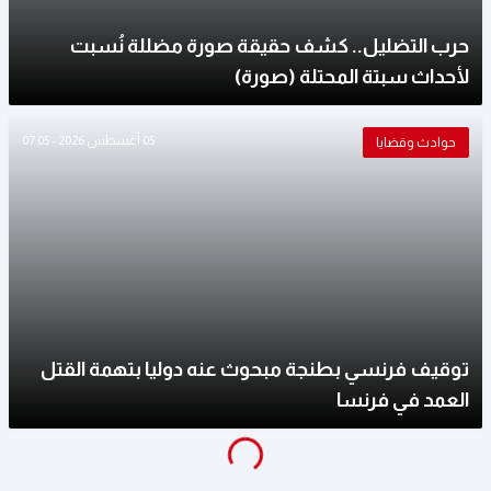
حرب التضليل.. كشف حقيقة صورة مضللة نُسبت
لأحداث سبتة المحتلة (صورة)
05 أغسطس 2026 - 07:05
حوادث وقضايا
توقيف فرنسي بطنجة مبحوث عنه دوليا بتهمة القتل
العمد في فرنسا
g
...
L
o
a
di
n