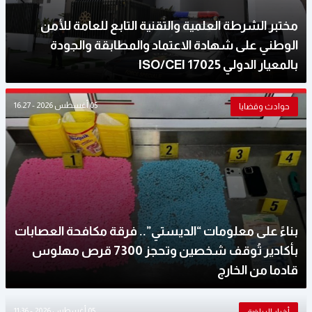
مختبر الشرطة العلمية والتقنية التابع للعامة للأمن
الوطني على شهادة الاعتماد والمطابقة والجودة
بالمعيار الدولي ISO/CEI 17025
05 أغسطس 2026 - 16:27
حوادث وقضايا
بناءً على معلومات “الديستي”.. فرقة مكافحة العصابات
بأكادير تُوقف شخصين وتحجز 7300 قرص مهلوس
قادما من الخارج
05 أغسطس 2026 - 11:36