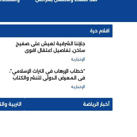
اقلام حرة
جارتنا الشرقية تعيش على صفيح
ساخن، تفاصيل اعتقال اقوى
الجنرالات و تصفية آخرين لضمان
الإخبارية
بقاء تبون حاكما ابديا
“خطاب الإرهاب في التراث الإسلامي”،
في المعرض الدولي للنشر والكتاب
بالرباط
الإخبارية
أخبار الرياضة
التربية وال