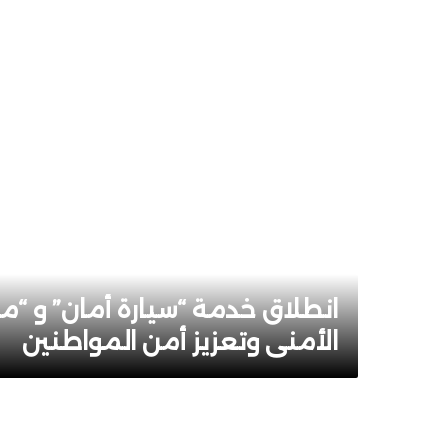
انطلاق خدمة “سيارة أمان” و “م
الأمني وتعزيز أمن المواطنين