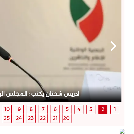
يز
ادريس شحتان يكتب : المجلس الو
10
9
8
7
6
5
4
3
2
1
25
24
23
22
21
20