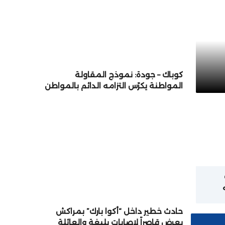
كوباك – جودة: نموذج المقاولة
المواطنة يكرّس التزامه الدائم بالمواطن
والتنمية المستدامة
ة
حادث خطير داخل “أكوا بارك” بمراكش
يعرض قاصراً لإصابات بليغة والعائلة