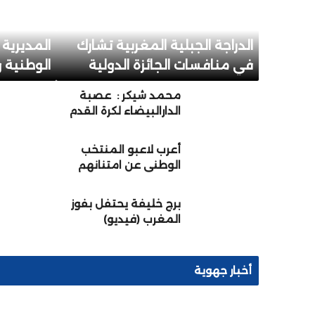
الدراجة الجبلية المغربية تشارك
المديرية ا
في منافسات الجائزة الدولية
الوطنية و
الكبرى “شانتال بيا” بالكاميرون
بسيدي ال
محمد شيكر : عصبة
من أجل الدفاع عن لقبها
الدارالبيضاء لكرة القدم
المؤسسات
ماضية قدما في تأطير
وصناعة المواهب
أعرب لاعبو المنتخب
الكروية.
الوطني عن امتنانهم
الصادق لجلالة الملك
على جهوده الدؤوبة في
برج خليفة يحتفل بفوز
دعم تطوير كرة القدم
المغرب (فيديو)
المغربية
أخبار جهوية