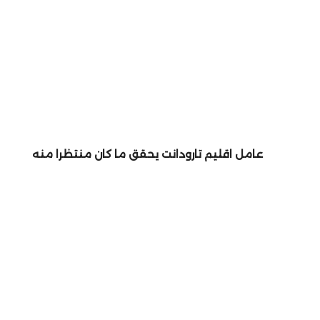
عامل اقليم تارودانت يحقق ما كان منتظرا منه
دار ” بطنجة.. نقلة نوعية في تحديث العمل الأمني وتعز
أمن المواطنين