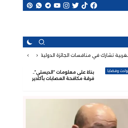
 تشارك في منافسات الجائزة الدولية الكبرى “شانتال بيا” بالكا
ادث وقضايا
بناءً على معلومات “الديستي”..
فرقة مكافحة العصابات بأكادير
تُوقف شخصين وتحجز 7300 قرص
مهلوس قادما من الخارج