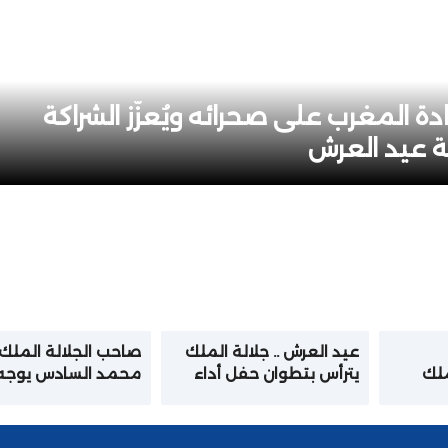
ة المغرب على صحرائه ويُعزّز الشراكة
بة عيد العرش
عيد العرش .. جلالة الملك
صاحب الجلالة الملك
ملك
يترأس بتطوان حفل أداء
محمد السادس يوجه
القصر
القسم للضباط المتخرجين
خطابا ساميا إلى الأم
من المدارس والمعاهد
بمناسبة عيد العرش
العليا العسكرية وشبه
المجيد