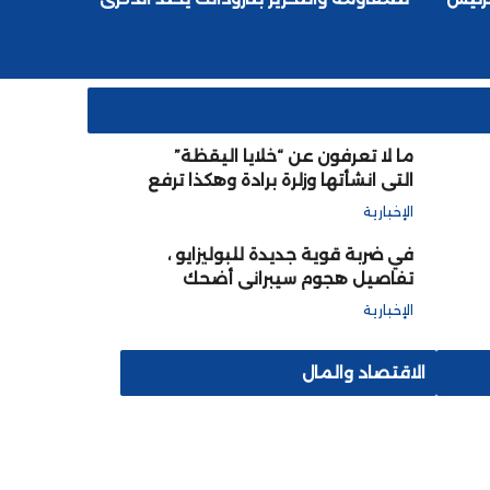
الثامنة والستين للأعياد المجيدة الثلاثة
ما لا تعرفون عن “خلايا اليقظة”
التي انشأتها وزلرة برادة وهكذا ترفع
من جودة التعليم وتنشئ أجيالا
الإخبارية
قادمة متعلمة مؤهلة
في ضربة قوية جديدة للبوليزايو ،
تفاصيل هجوم سيبراني أضحك
العالم على الجبهة وحاضنتها الجزائر
الإخبارية
الاقتصاد والمال