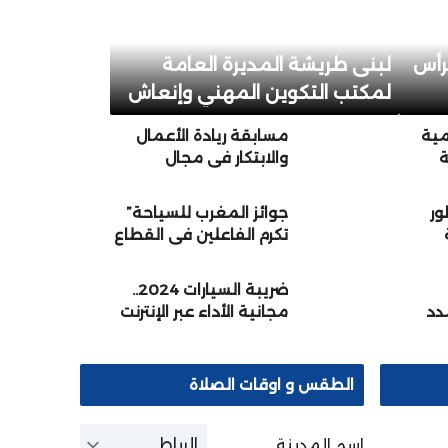
برأس
لبنى طريشة المديرة العامة
لمكتب التكوين المهني وإنعاش
الشغل
مية
مسابقة ريادة الأعمال
ة
والابتكار في مجال
لأولي
السياحة محور اتفاقية
ت
شراكة بين اكاديمية
ور
جوائز المغرب للسياحة”
سوس ماسة وشركة
تكرم الفاعلين في القطاع
سنة
التنمية الجهوية لانعاش
السياحي برسم 2023
المقاولة السياحية
بسوس ماسة
ضريبة السيارات 2024..
مدد
مجانية الأداء عبر الإنترنت
الطقس و اوقات الصلاة
اسم المدينة