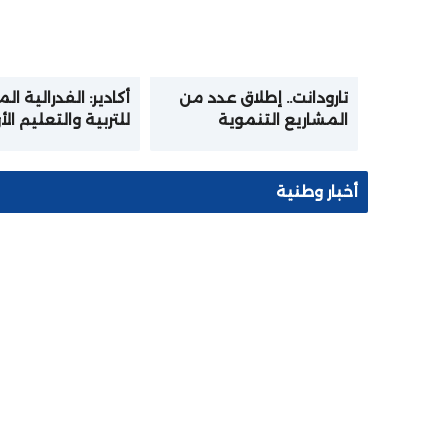
تارودانت.. إطلاق عدد من
أكادير: الفدرالية ال
المشاريع التنموية
للتربية والتعليم ال
بمناسبة عيد العرش
تختتم المرحلة الأو
المجيد
الدورة التكوينية ف
الإعلاميات والرقمن
أخبار وطنية