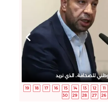
مختبر
طني للصحافة.. الذي نريد
19
18
17
16
15
14
13
12
11
30
29
28
27
26