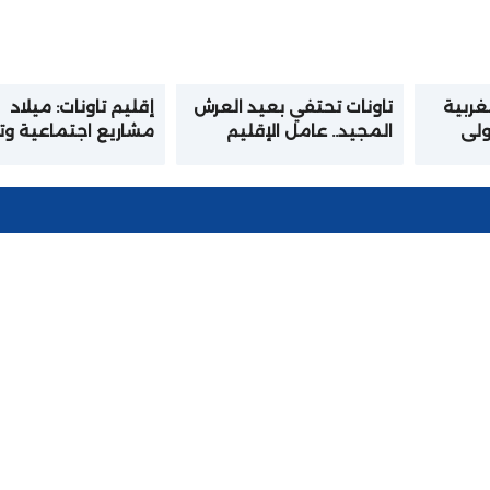
مغربية
تاونات تحتفي بعيد العرش
إقليم تاونات: ميلاد
أولي
المجيد.. عامل الإقليم
مشاريع اجتماعية وت
لى من
يترأس مراسيم الإنصات
ي
للخطاب الملكي السامي
مليون درهم بمناسب
ة
تخليد الذكرى السابع
والعشرين لعيد العر
المجيد