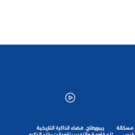
 مسكالة
ريبورطاج.. فضاء الذاكرة التاريخية
محمد أمه
لرئيس
للمقاومة والتحرير بتارودانت يخلد الذكرى
البنيات ا