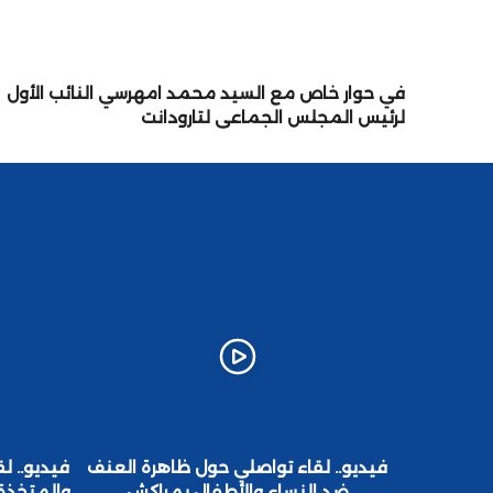
في حوار خاص مع السيد محمد امهرسي النائب الأول
لرئيس المجلس الجماعي لتارودانت
ب وأمه
فيديو.. لقاء تواصلي حول ظاهرة العنف
فيديو.. لق
ق باقليم
ضد النساء والأطفال بمراكش
والمتخذة 