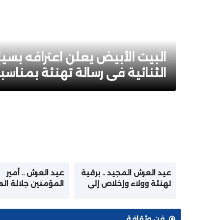
البيت الأبيض يعلن اعترافه بسياد
الثنائية في رسالة تهنئة بمناس
عيد العرش المجيد .. برقية
عيد العرش .. أمير
تهنئة وولاء وإخلاص إلى
المؤمنين جلالة ال
جلالة الملك من أسرة
يترأس حفل الولاء ب
القوات المسلحة الملكية
الملكي بتطوان
فن وثقافة