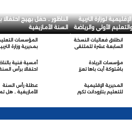
لإقليمية لوزارة التربية
الناظور .. حفل بهيج احتفالا 
التعليم الأولي والرياضة
السنة الأمازيغية
برنوصي… تلاميذ ضحايا
انطلاق فعاليات النسخة
المؤسسات التعلي
الانتقام أمام أنظار مدراء
السابعة عشرة للملتقى
بمديرية وزارة التربي
 وفراقشية التعليم
الإقليمي للتوجيه
الوطنية والتعليم ا
المدرسي والمهني
والرياضة بإنزگان أي
مؤسسات الريادة
أمسية فنية بالناظ
والجامعي بمديرية
ملول كسائر جهات
باشتوكة أيت باها تعزز
احتفالا برأس السنة
تارودانت
المملكةتحتفي بال
التواصل مع الأسر
الأمازيغية
الأمازيغية الجديدة
(+صور)
المديرية الإقليمية
عطلة رأس السنة
للتعليم بتارودانت تكرم
الأمازيغية .. هل ت
موظفيها المحالين على
إلى الاثنين؟
التقاعد