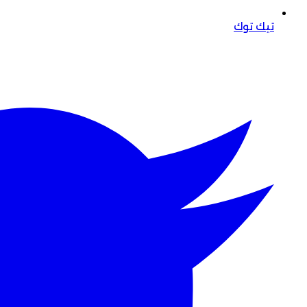
تيك توك