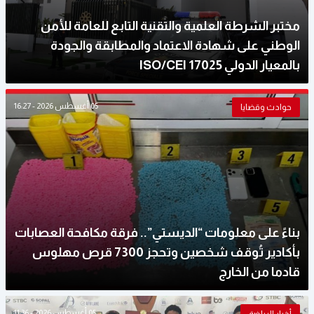
مختبر الشرطة العلمية والتقنية التابع للعامة للأمن
الوطني على شهادة الاعتماد والمطابقة والجودة
بالمعيار الدولي ISO/CEI 17025
05 أغسطس 2026 - 16:27
حوادث وقضايا
بناءً على معلومات “الديستي”.. فرقة مكافحة العصابات
بأكادير تُوقف شخصين وتحجز 7300 قرص مهلوس
قادما من الخارج
05 أغسطس 2026 - 11:36