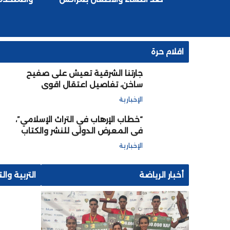
اقلام حرة
جارتنا الشرقية تعيش على صفيح
ساخن، تفاصيل اعتقال اقوى
الجنرالات و تصفية آخرين لضمان
الإخبارية
بقاء تبون حاكما ابديا
“خطاب الإرهاب في التراث الإسلامي”،
في المعرض الدولي للنشر والكتاب
بالرباط
الإخبارية
أخبار الرياضة
التربية وال