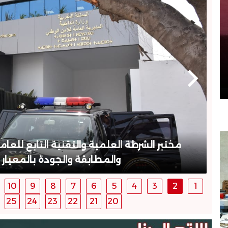
مختبر الشرطة العلمية والتقنية التابع للعا
والمطابقة والجودة بالمعيار الدولي 7025
10
9
8
7
6
5
4
3
2
1
25
24
23
22
21
20