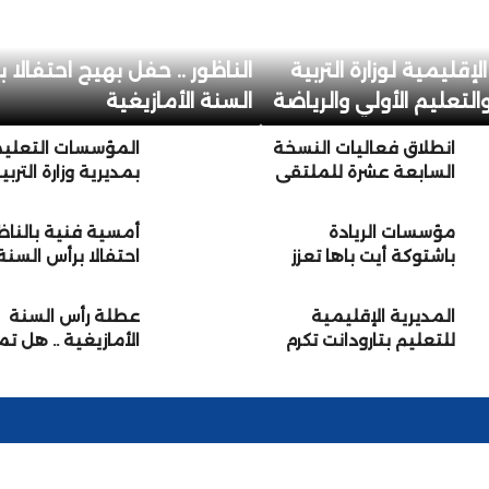
لإقليمية لوزارة التربية
الناظور .. حفل بهيج احتفالا 
التعليم الأولي والرياضة
السنة الأمازيغية
برنوصي… تلاميذ ضحايا
انطلاق فعاليات النسخة
المؤسسات التعلي
الانتقام أمام أنظار مدراء
السابعة عشرة للملتقى
بمديرية وزارة التربي
 وفراقشية التعليم
الإقليمي للتوجيه
الوطنية والتعليم ا
المدرسي والمهني
والرياضة بإنزگان أي
مؤسسات الريادة
أمسية فنية بالناظ
والجامعي بمديرية
ملول كسائر جهات
باشتوكة أيت باها تعزز
احتفالا برأس السنة
تارودانت
المملكةتحتفي بال
التواصل مع الأسر
الأمازيغية
الأمازيغية الجديدة
(+صور)
المديرية الإقليمية
عطلة رأس السنة
للتعليم بتارودانت تكرم
الأمازيغية .. هل ت
موظفيها المحالين على
إلى الاثنين؟
التقاعد