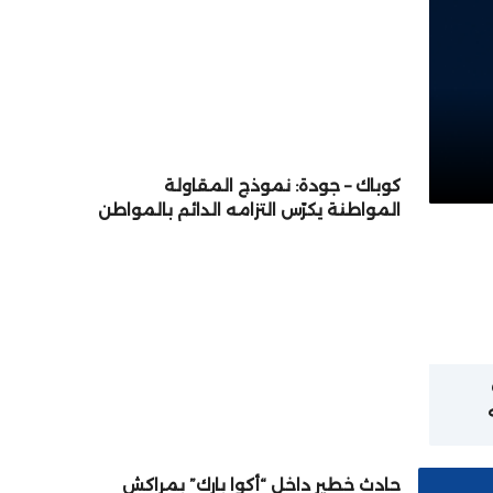
كوباك – جودة: نموذج المقاولة
المواطنة يكرّس التزامه الدائم بالمواطن
والتنمية المستدامة
ة
حادث خطير داخل “أكوا بارك” بمراكش