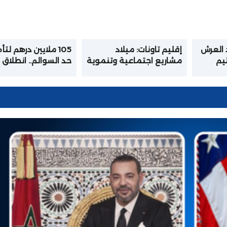
 العرش
إقليم تاونات: ميلاد
105 ملايين درهم لت
ليم
مشاريع اجتماعية وتنموية
حد السوالم.. انطلاق
صات
بكلفة إجمالية تفوق 155
مشروع كبير لتحديث
سامي
مليون درهم بمناسبة
البنيات التحتية بإقل
تخليد الذكرى السابعة
برشيد
والعشرين لعيد العرش
المجيد