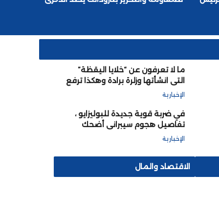
الثامنة والستين للأعياد المجيدة الثلاثة
ما لا تعرفون عن “خلايا اليقظة”
التي انشأتها وزلرة برادة وهكذا ترفع
من جودة التعليم وتنشئ أجيالا
الإخبارية
قادمة متعلمة مؤهلة
في ضربة قوية جديدة للبوليزايو ،
تفاصيل هجوم سيبراني أضحك
العالم على الجبهة وحاضنتها الجزائر
الإخبارية
الاقتصاد والمال