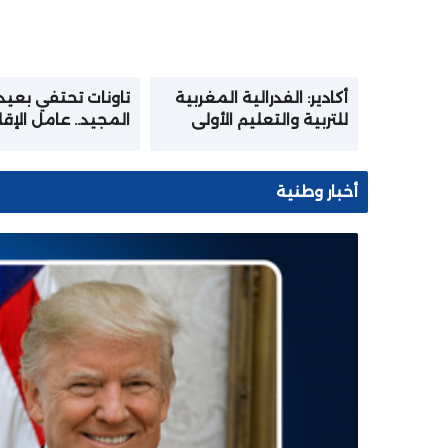
أكادير: الفدرالية المغربية
تاونات تحتفي بعيد
للتربية والتعليم الأولي
المجيد.. عامل الإق
تختتم المرحلة الأولى من
يترأس مراسيم الإن
الدورة التكوينية في
للخطاب الملكي ال
الإعلاميات والرقمنة
أخبار وطنية