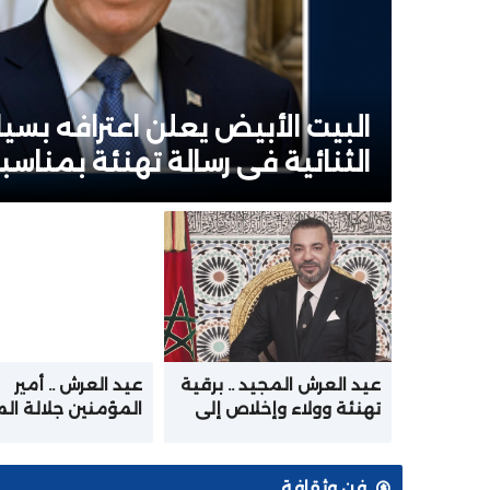
البيت الأبيض يعلن اعترافه بسياد
الثنائية في رسالة تهنئة بمناس
عيد العرش المجيد .. برقية
عيد العرش .. أمير
تهنئة وولاء وإخلاص إلى
المؤمنين جلالة ال
جلالة الملك من أسرة
يترأس حفل الولاء ب
القوات المسلحة الملكية
الملكي بتطوان
فن وثقافة