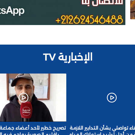
الإخبارية TV
اء تواصلي بشأن التدابير اللازمة
تصريح خطير لأحد أعضاء جماعة
من أجل ترشيد استهلاك المياه
باقليم الصويرة يهاجم فيه ا