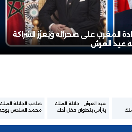
ة المغرب على صحرائه ويُعزّز الشراكة
بة عيد العرش
عيد العرش .. جلالة الملك
صاحب الجلالة الملك
ملك
يترأس بتطوان حفل أداء
محمد السادس يوجه
القصر
القسم للضباط المتخرجين
خطابا ساميا إلى الأم
من المدارس والمعاهد
بمناسبة عيد العرش
العليا العسكرية وشبه
المجيد