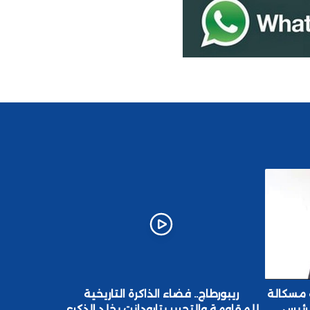
 مسكالة
ريبورطاج.. فضاء الذاكرة التاريخية
محمد أمه
لرئيس
للمقاومة والتحرير بتارودانت يخلد الذكرى
البنيات ا