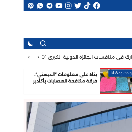
فسات الجائزة الدولية الكبرى “شانتال بيا” بالكاميرون من أجل 
ادث وقضايا
بناءً على معلومات “الديستي”..
فرقة مكافحة العصابات بأكادير
تُوقف شخصين وتحجز 7300 قرص
مهلوس قادما من الخارج