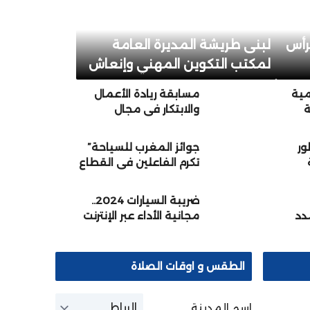
برأس
لبنى طريشة المديرة العامة
لمكتب التكوين المهني وإنعاش
الشغل
مية
مسابقة ريادة الأعمال
ة
والابتكار في مجال
لأولي
السياحة محور اتفاقية
ت
شراكة بين اكاديمية
ور
جوائز المغرب للسياحة”
سوس ماسة وشركة
تكرم الفاعلين في القطاع
سنة
التنمية الجهوية لانعاش
السياحي برسم 2023
المقاولة السياحية
بسوس ماسة
ضريبة السيارات 2024..
مدد
مجانية الأداء عبر الإنترنت
الطقس و اوقات الصلاة
اسم المدينة