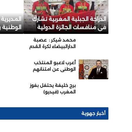
الدراجة الجبلية المغربية تشارك
المديرية ا
في منافسات الجائزة الدولية
الوطنية و
الكبرى “شانتال بيا” بالكاميرون
بسيدي ال
محمد شيكر : عصبة
من أجل الدفاع عن لقبها
الدارالبيضاء لكرة القدم
المؤسسات
ماضية قدما في تأطير
وصناعة المواهب
أعرب لاعبو المنتخب
الكروية.
الوطني عن امتنانهم
الصادق لجلالة الملك
على جهوده الدؤوبة في
برج خليفة يحتفل بفوز
دعم تطوير كرة القدم
المغرب (فيديو)
المغربية
أخبار جهوية