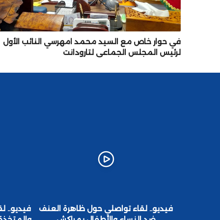
في حوار خاص مع السيد محمد امهرسي النائب الأول
لرئيس المجلس الجماعي لتارودانت
ب وأمه
فيديو.. لقاء تواصلي حول ظاهرة العنف
فيديو.. لق
ق باقليم
ضد النساء والأطفال بمراكش
والمتخذة 