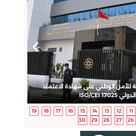
مة للأمن الوطني على شهادة الاعتماد
بناءً ع
ISO/CEI 1
19
18
17
16
15
14
13
12
11
30
29
28
27
26