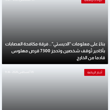
حوادث وقضايا
بناءً على معلومات “الديستي”.. فرقة مكافحة العصابات
بأكادير تُوقف شخصين وتحجز 7300 قرص مهلوس
قادما من الخارج
05 أغسطس 2026 - 11:36
أخبار الرياضة