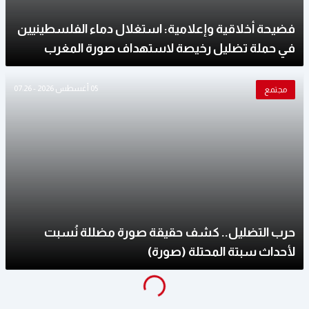
فضيحة أخلاقية وإعلامية: استغلال دماء الفلسطينيين
في حملة تضليل رخيصة لاستهداف صورة المغرب
05 أغسطس 2026 - 07:26
مجتمع
حرب التضليل.. كشف حقيقة صورة مضللة نُسبت
لأحداث سبتة المحتلة (صورة)
Loading
...