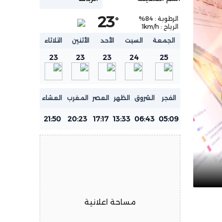
23
الرطوبة :
84
%
°
الرياح :
km/h
1
الجمعة
السبت
الأحد
الأثنين
الثلاثاء
23
23
23
24
25
الفجر
الشروق
الظهر
العصر
المغرب
العشاء
21:50
20:23
17:17
13:33
06:43
05:09
مساحة اعلانية