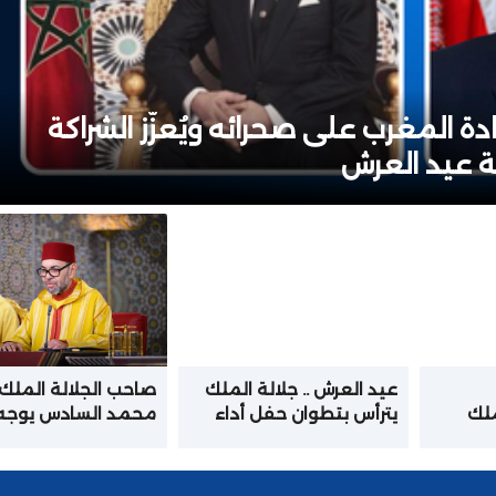
ة المغرب على صحرائه ويُعزّز الشراكة
بة عيد العرش
عيد العرش .. جلالة الملك
صاحب الجلالة الملك
ملك
يترأس بتطوان حفل أداء
محمد السادس يوجه
القصر
القسم للضباط المتخرجين
خطابا ساميا إلى الأم
من المدارس والمعاهد
بمناسبة عيد العرش
العليا العسكرية وشبه
المجيد