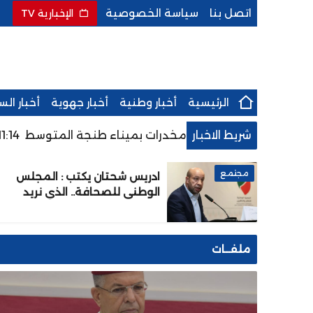
اتصل بنا
سياسة الخصوصية
الإخبارية TV
الرئيسية
أخبار وطنية
أخبار جهوية
أخبار ال
شريط الاخبار
تسريب شحنة مخدرات بميناء طنجة المتوسط
11:14
ماستر التو
مجتمع
ادريس شحتان يكتب : المجلس
الوطني للصحافة.. الذي نريد
ملفــات