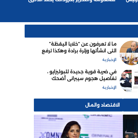
أعياد المجيدة الثلاثة
ما لا تعرفون عن “خلايا اليقظة”
التي انشأتها وزلرة برادة وهكذا ترفع
من جودة التعليم وتنشئ أجيالا
الإخبارية
قادمة متعلمة مؤهلة
في ضربة قوية جديدة للبوليزايو ،
تفاصيل هجوم سيبراني أضحك
العالم على الجبهة وحاضنتها الجزائر
الإخبارية
الاقتصاد والمال