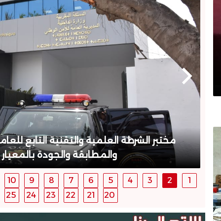
ى شهادة الاعتماد
بناءً على معلومات “الديست
7300 قرص مهلوس قاد
10
9
8
7
6
5
4
3
2
1
25
24
23
22
21
20