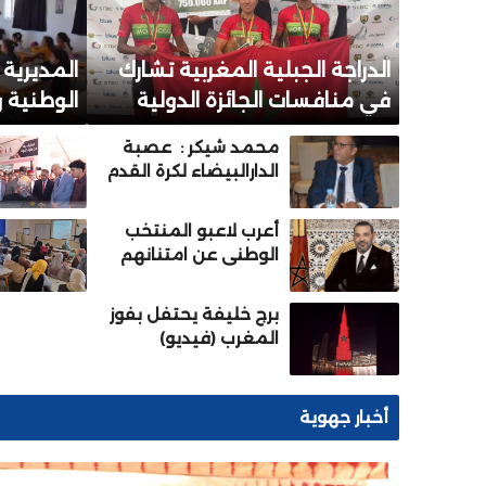
الدراجة الجبلية المغربية تشارك
المديرية ا
في منافسات الجائزة الدولية
الوطنية و
الكبرى “شانتال بيا” بالكاميرون
بسيدي ال
محمد شيكر : عصبة
من أجل الدفاع عن لقبها
الدارالبيضاء لكرة القدم
المؤسسات
ماضية قدما في تأطير
وصناعة المواهب
أعرب لاعبو المنتخب
الكروية.
الوطني عن امتنانهم
الصادق لجلالة الملك
على جهوده الدؤوبة في
برج خليفة يحتفل بفوز
دعم تطوير كرة القدم
المغرب (فيديو)
المغربية
أخبار جهوية