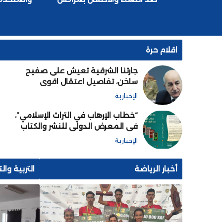
اقلام حرة
جارتنا الشرقية تعيش على صفيح
ساخن، تفاصيل اعتقال اقوى
الجنرالات و تصفية آخرين لضمان
الإخبارية
بقاء تبون حاكما ابديا
“خطاب الإرهاب في التراث الإسلامي”،
في المعرض الدولي للنشر والكتاب
بالرباط
الإخبارية
أخبار الرياضة
التربية وال