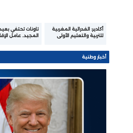
أكادير: الفدرالية المغربية
تاونات تحتفي بعيد
للتربية والتعليم الأولي
المجيد.. عامل الإق
تختتم المرحلة الأولى من
يترأس مراسيم الإن
الدورة التكوينية في
للخطاب الملكي ال
الإعلاميات والرقمنة
أخبار وطنية