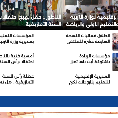
لإقليمية لوزارة التربية
الناظور .. حفل بهيج احتفالا 
التعليم الأولي والرياضة
السنة الأمازيغية
برنوصي… تلاميذ ضحايا
انطلاق فعاليات النسخة
المؤسسات التعلي
الانتقام أمام أنظار مدراء
السابعة عشرة للملتقى
بمديرية وزارة التربي
 وفراقشية التعليم
الإقليمي للتوجيه
الوطنية والتعليم ا
المدرسي والمهني
والرياضة بإنزگان أي
مؤسسات الريادة
أمسية فنية بالناظ
والجامعي بمديرية
ملول كسائر جهات
باشتوكة أيت باها تعزز
احتفالا برأس السنة
تارودانت
المملكةتحتفي بال
التواصل مع الأسر
الأمازيغية
الأمازيغية الجديدة
(+صور)
المديرية الإقليمية
عطلة رأس السنة
للتعليم بتارودانت تكرم
الأمازيغية .. هل ت
موظفيها المحالين على
إلى الاثنين؟
التقاعد