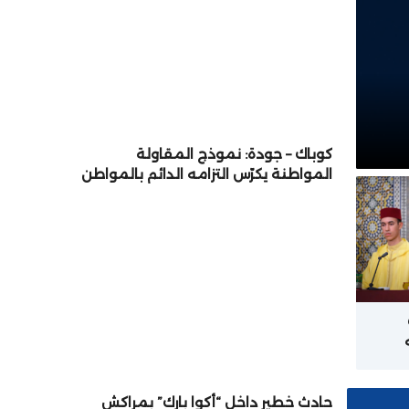
كوباك – جودة: نموذج المقاولة
المواطنة يكرّس التزامه الدائم بالمواطن
والتنمية المستدامة
ة
حادث خطير داخل “أكوا بارك” بمراكش