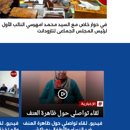
في حوار خاص مع السيد محمد امهرسي النائب الأول
لرئيس المجلس الجماعي لتارودانت
واصلي حول ظاهرة العنف
فيديو.. لقاء تواصلي بشأن التدابير اللاز
 والأطفال بمراكش
والمتخذة من أجل ترشيد استهلاك المي