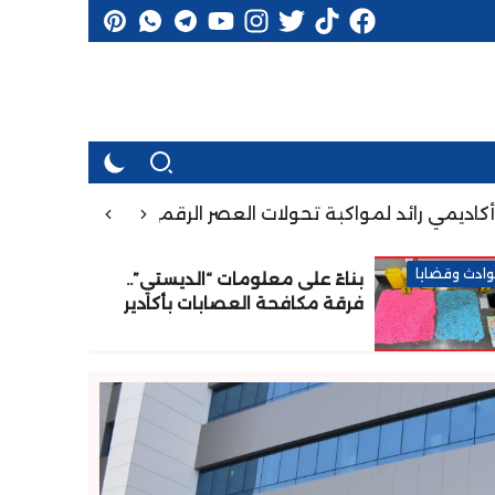
د لمواكبة تحولات العصر الرقمي
11:36
الدراجة الجبلية المغربي
ادث وقضايا
بناءً على معلومات “الديستي”..
فرقة مكافحة العصابات بأكادير
تُوقف شخصين وتحجز 7300 قرص
مهلوس قادما من الخارج