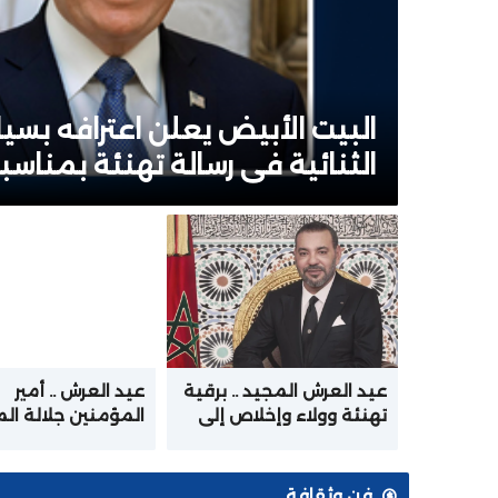
البيت الأبيض يعلن اعترافه بسياد
الثنائية في رسالة تهنئة بمناس
عيد العرش المجيد .. برقية
عيد العرش .. أمير
تهنئة وولاء وإخلاص إلى
المؤمنين جلالة ال
جلالة الملك من أسرة
يترأس حفل الولاء ب
القوات المسلحة الملكية
الملكي بتطوان
فن وثقافة