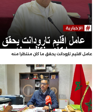
عامل اقليم تارودانت يحقق ما كان منتظرا منه
رطة العلمية والتقنية التابع للعامة للأمن الوطني عل
والمطابقة والجودة بالمعيار الدولي ISO/CEI 17025