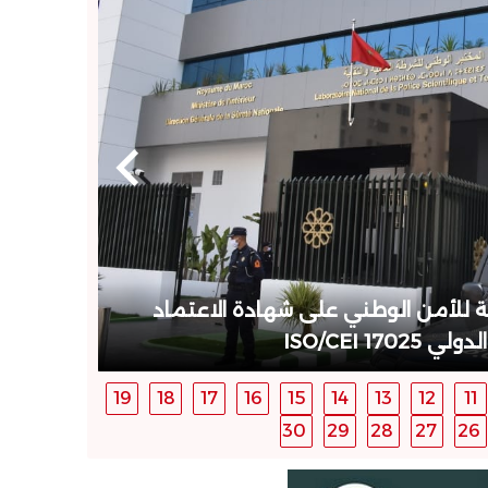
ي”.. فرقة مكافحة العصابات بأكادير تُوقف شخصين وت
ما من الخارج
19
18
17
16
15
14
13
12
11
30
29
28
27
26