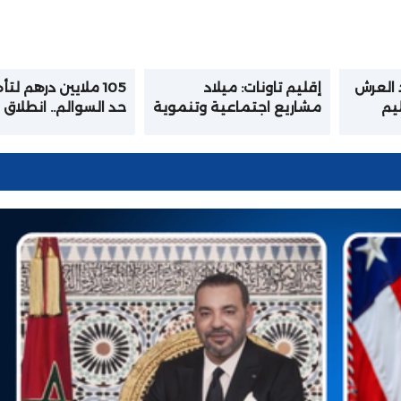
 العرش
إقليم تاونات: ميلاد
105 ملايين درهم لت
ليم
مشاريع اجتماعية وتنموية
حد السوالم.. انطلاق
صات
بكلفة إجمالية تفوق 155
مشروع كبير لتحديث
سامي
مليون درهم بمناسبة
البنيات التحتية بإقل
تخليد الذكرى السابعة
برشيد
والعشرين لعيد العرش
المجيد