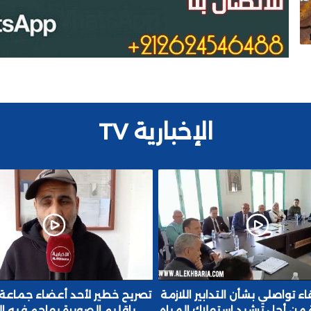
الإخبارية TV
مة
تصريح خطير لأحد أعضاء جماعة مسكالة
ريبورطاج.. فضاء
اه
باقليم الصويرة يهاجم فيه الرئيس
للمقاومة والتحرير 