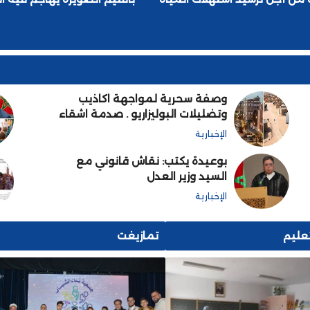
الثامنة والستين لل
7
6
5
4
3
2
1
وصفة سحرية لمواجهة اكاذيب
وتضليلات البوليزاريو . صدمة اشقاء
عرب اندهشوا بعدما وطات
الإخبارية
اقدامهم ارض الصحراء المغربية
بوعيدة يكتب: نقاش قانوني مع
السيد وزير العدل
الإخبارية
تعليم
تمازيغت