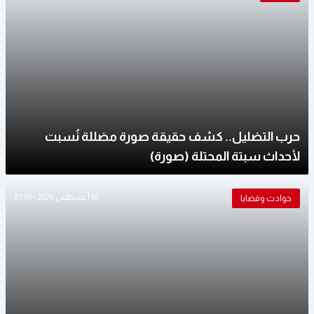
حرب التضليل.. كشف حقيقة صورة مضللة نُسبت
لأحداث سبتة المحتلة (صورة)
05 أغسطس 2026 - 07:05
حوادث وقضايا