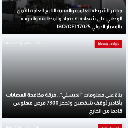
مختبر الشرطة العلمية والتقنية التابع للعامة للأمن
الوطني على شهادة الاعتماد والمطابقة والجودة
بالمعيار الدولي ISO/CEI 17025
05 أغسطس 2026 - 16:27
حوادث وقضايا
بناءً على معلومات “الديستي”.. فرقة مكافحة العصابات
بأكادير تُوقف شخصين وتحجز 7300 قرص مهلوس
قادما من الخارج
05 أغسطس 2026 - 11:36