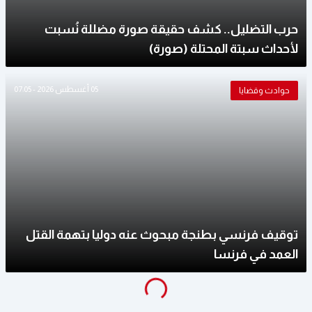
حرب التضليل.. كشف حقيقة صورة مضللة نُسبت
لأحداث سبتة المحتلة (صورة)
05 أغسطس 2026 - 07:05
حوادث وقضايا
توقيف فرنسي بطنجة مبحوث عنه دوليا بتهمة القتل
العمد في فرنسا
g
...
L
o
a
di
n