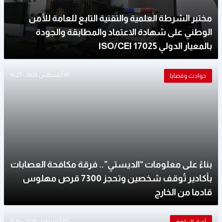
مختبر الشرطة العلمية والتقنية التابع للعامة للأمن
الوطني على شهادة الاعتماد والمطابقة والجودة
بالمعيار الدولي ISO/CEI 17025
05 أغسطس 2026 - 16:27
حوادث وقضايا
بناءً على معلومات “الديستي”.. فرقة مكافحة العصابات
بأكادير تُوقف شخصين وتحجز 7300 قرص مهلوس
قادما من الخارج
05 أغسطس 2026 - 11:36