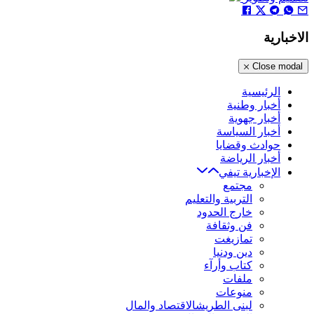
الاخبارية
Close modal
الرئيسية
أخبار وطنية
أخبار جهوية
أخبار السياسة
حوادث وقضايا
أخبار الرياضة
الإخبارية تيفي
مجتمع
التربية والتعليم
خارج الحدود
فن وثقافة
تمازيغت
دين ودنيا
كتاب وأرآء
ملفات
منوعات
لبنى الطريشالاقتصاد والمال